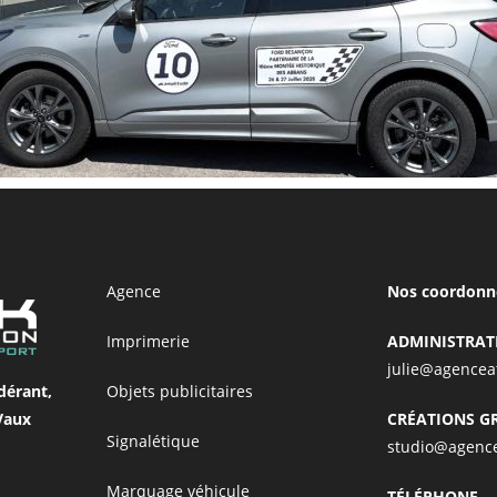
Agence
Nos coordonn
Imprimerie
ADMINISTRAT
julie@agencea
Objets publicitaires
dérant,
CRÉATIONS G
Vaux
Signalétique
studio@agence
Marquage véhicule
TÉLÉPHONE